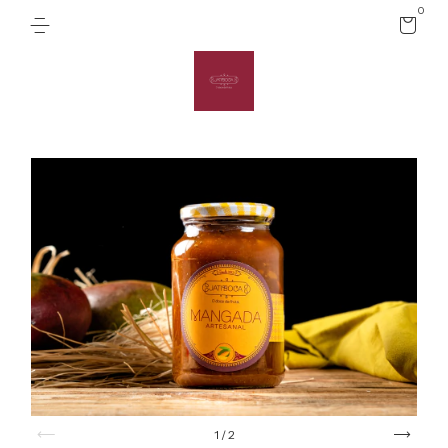
0
1
/
2