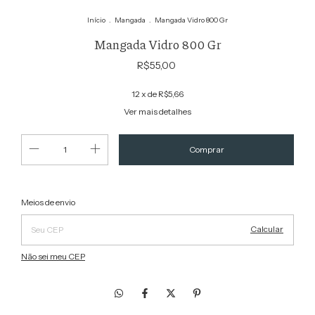
Início
.
Mangada
.
Mangada Vidro 800 Gr
Mangada Vidro 800 Gr
R$55,00
12
x de
R$5,66
Ver mais detalhes
Alterar CEP
Entregas para o CEP:
Meios de envio
Calcular
Não sei meu CEP