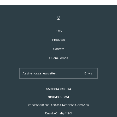
Início
Produtos
Contato
Quem Somos
5531984359004
31984359004
PEDIDOS@GOIABADAJATIBOCA.COM.BR
Rua do Chalé, 4190